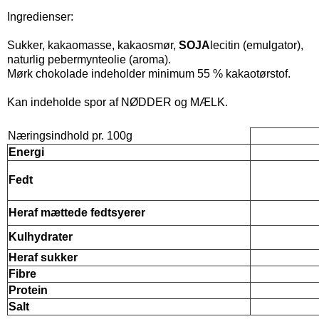
Ingredienser:
Sukker, kakaomasse, kakaosmør,
SOJA
lecitin (emulgator),
naturlig pebermynteolie (aroma).
Mørk chokolade indeholder minimum 55 % kakaotørstof.
Kan indeholde spor af NØDDER og MÆLK.
Næringsindhold pr. 100g
Energi
Fedt
Heraf mættede fedtsyerer
Kulhydrater
Heraf sukker
Fibre
Protein
Salt