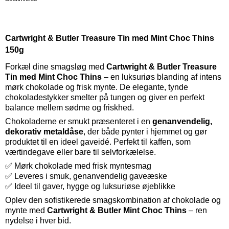
Cartwright & Butler Treasure Tin med Mint Choc Thins
150g
Forkæl dine smagsløg med
Cartwright & Butler Treasure
Tin med Mint Choc Thins
– en luksuriøs blanding af intens
mørk chokolade og frisk mynte. De elegante, tynde
chokoladestykker smelter på tungen og giver en perfekt
balance mellem sødme og friskhed.
Chokoladerne er smukt præsenteret i en
genanvendelig,
dekorativ metaldåse
, der både pynter i hjemmet og gør
produktet til en ideel gaveidé. Perfekt til kaffen, som
værtindegave eller bare til selvforkælelse.
✅ Mørk chokolade med frisk myntesmag
✅ Leveres i smuk, genanvendelig gaveæske
✅ Ideel til gaver, hygge og luksuriøse øjeblikke
Oplev den sofistikerede smagskombination af chokolade og
mynte med
Cartwright & Butler Mint Choc Thins
– ren
nydelse i hver bid.