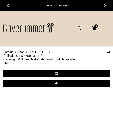
HURTIG LEVERING
0
Forside
/
Shop
/
PRODUKTER
/
Delikatesser & søde sager
/
Cartwright & Butler Skattekisten med mint chokolade
150g