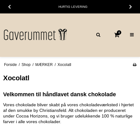
HURTIG LEVERING
0
Forside
/
Shop
/
MÆRKER
/
Xocolatl
Xocolatl
Velkommen til håndlavet dansk chokolade
Vores chokolade bliver skabt på vores chokoladeværksted i hjertet
af den smukke by Christiansfeld. Alt chokoladen er produceret
under
Cocoa Horizons
, og vi bruger udelukkende 100 % naturlige
farver i alle vores chokolader.