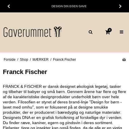
DESIGN DIN EGEN GAVE
0
Forside
/
Shop
/
MÆRKER
/
Franck Fischer
Franck Fischer
FRANCK & FISCHER er dansk designet økologisk legetøj, tasker
og tilbehør til babyer og små børn. Gennem årene har flere og flere
af de karakteristiske designprodukter underholdt børn over hele
verden. Filosofien er styret af deres brand-linje "Design for børn -
lavet med omhu", som er fokuseret på at designe smukke
produkter, der er produceret i bæredygtig og naturlige materialer.
Designets DNA er en grafisk fortolkning af forskellige dyr i verden.
Du finder ræve, kaniner, egern og pindsvin i deres sortiment.
Elefanter, tigre og insekter kan også findes, da de alle er en vigtig