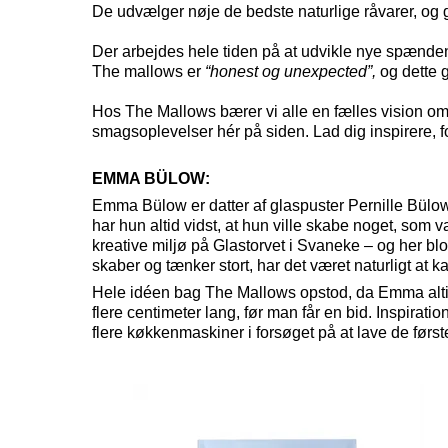
De udvælger nøje de bedste naturlige råvarer, og 
Der arbejdes hele tiden på at udvikle nye spænde
The mallows er
“honest og unexpected”,
og dette g
Hos The Mallows bærer vi alle en fælles vision om
smagsoplevelser hér på siden. Lad dig inspirere, fo
EMMA BÜLOW:
Emma Bülow er datter af glaspuster Pernille Bülow 
har hun altid vidst, at hun ville skabe noget, som
kreative miljø på Glastorvet i Svaneke – og her b
skaber og tænker stort, har det været naturligt at ka
Hele idéen bag The Mallows opstod, da Emma altid 
flere centimeter lang, før man får en bid. Inspirat
flere køkkenmaskiner i forsøget på at lave de fø