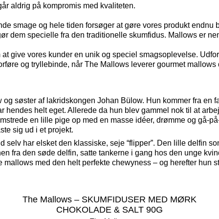
går aldrig på kompromis med kvaliteten.
nde smage og hele tiden forsøger at gøre vores produkt endnu 
ør dem specielle fra den traditionelle skumfidus. Mallows er n
 at give vores kunder en unik og speciel smagsoplevelse. Udfor
rføre og tryllebinde, når The Mallows leverer gourmet mallows di
og søster af lakridskongen Johan Bülow. Hun kommer fra en famil
 var hendes helt eget. Allerede da hun blev gammel nok til at ar
lomstrede en lille pige op med en masse idéer, drømme og gå-på-
ste sig ud i et projekt.
selv har elsket den klassiske, seje “flipper”. Den lille delfi
ionen fra den søde delfin, satte tankerne i gang hos den unge kv
rste mallows med den helt perfekte chewyness – og herefter hu
The Mallows – SKUMFIDUSER MED MØRK
CHOKOLADE & SALT 90G