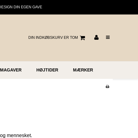
DESIGN DIN EGEN GAVE
DIN INDKØBSKURV ER TOM
RMAGAVER
HØJTIDER
MÆRKER
t og mennesket.