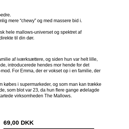
bedre.
emlig mere “chewy” og med massere bid i.
sk hele mallows-universet og spektret af
rekte til din dør.
ie af iværksættere, og siden hun var helt lille,
bejde, introducerede hendes mor hende for det
mod. For Emma, der er vokset op i en familie, der
n som købes i supermarkeder, og som man kan trække
inde, som blot var 23, da hun flere gange ødelagde
n startede virksomheden The Mallows.
69,00 DKK