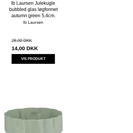
Ib Laursen Julekugle
bubbled glas løgformet
autumn green 5,4cm.
Ib Laursen
28,00 DKK
14,00 DKK
VIS PRODUKT