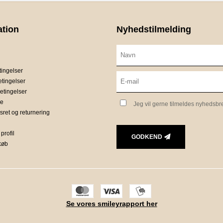
ation
Nyhedstilmelding
ingelser
etingelser
etingelser
ce
Jeg vil gerne tilmeldes nyhedsbr
sret og returnering
profil
GODKEND
 køb
Se vores smileyrapport her