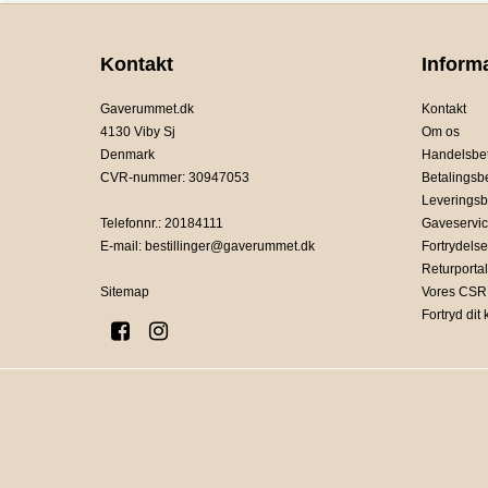
Kontakt
Inform
Gaverummet.dk
Kontakt
4130 Viby Sj
Om os
Denmark
Handelsbet
CVR-nummer
:
30947053
Betalingsb
Leveringsb
Telefonnr.
:
20184111
Gaveservi
E-mail
:
bestillinger@gaverummet.dk
Fortrydelse
Returportal
Sitemap
Vores CSR 
Fortryd dit