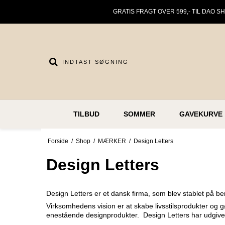
GRATIS FRAGT OVER 599,- TIL DAO S
TILBUD
SOMMER
GAVEKURVE
Forside
/
Shop
/
MÆRKER
/
Design Letters
Design Letters
Design Letters er et dansk firma, som blev stablet på be
Virksomhedens vision er at skabe livsstilsprodukter og
enestående designprodukter. Design Letters har udgivet e