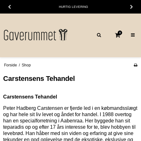
HURTIG LEVERING
0
Forside
/
Shop
Carstensens Tehandel
Carstensens Tehandel
Peter Hadberg Carstensen er fjerde led i en købmandsslægt
og har hele sit liv levet og åndet for handel. I 1988 overtog
han en specialforretning i Aabenraa. Her byggede han sit
teparadis op og efter 17 års interesse for te, blev hobbyen til
levebrød. Han håber med sin viden og erfaring at give sine
tekunder en god oplevelse med de eksotiske, ekslusive og