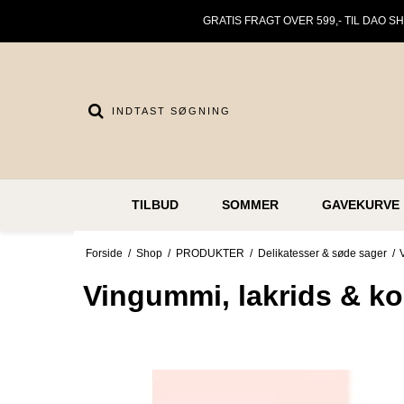
GRATIS FRAGT OVER 599,- TIL DAO S
TILBUD
SOMMER
GAVEKURVE
Forside
/
Shop
/
PRODUKTER
/
Delikatesser & søde sager
/
Vingummi, lakrids & ko