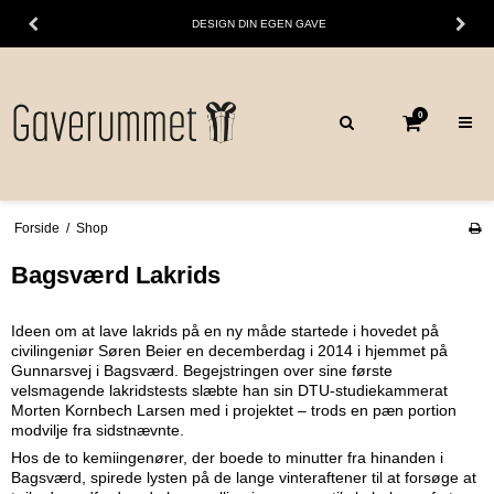
DESIGN DIN EGEN GAVE
0
Forside
/
Shop
Bagsværd Lakrids
Ideen om at lave lakrids på en ny måde startede i hovedet på
civilingeniør Søren Beier en decemberdag i 2014 i hjemmet på
Gunnarsvej i Bagsværd. Begejstringen over sine første
velsmagende lakridstests slæbte han sin DTU-studiekammerat
Morten Kornbech Larsen med i projektet – trods en pæn portion
modvilje fra sidstnævnte.
Hos de to kemiingenører, der boede to minutter fra hinanden i
Bagsværd, spirede lysten på de lange vinteraftener til at forsøge at