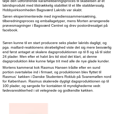
tøjle den udfordrende karamelliseringsproces til skabelsen af et
lakridsprodukt med tilstrækkelig stabilitet til et lille stalddørssalg.
Hobbyvirksomheden Bagsværd Lakrids var skabt.
Søren eksperimenterede med ingredienssammensætning,
tilberedningsproces og emballagetyper, mens Morten arrangerede
prøvesmagninger i Bagsværd Centret og drev postordresalget på
facebook.
Søren kunne til en start producere seks plader lakrids dagligt, og
pga. maillard-reaktionens skrøbelighed viste det sig mere besværlig
end først antaget at skalere dagsproduktionen op til 8 og så til sidst
24 plader. Men efter et halvt års tid stod det klart, at denne
dagsproduktion ikke kunne følge trit med alle de nye glade kunder.
Mortens kammerat kok Rasmus Hansen trådte efter en sund
portion overtalelse ind i firmaet, og produktionen blev flyttet til
Rasmus´ køkken i Danske Studenters Roklub på Svanemøllen nord
for København. Rasmus skalerede dygtigt dagsproduktionen op til
100 plader, og sørgede for kontakten til myndighederne vedr.
fødevaresikkerhed i sit velegnede og godkendte køkken.