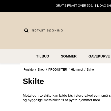
GRATIS FRAGT OVER 599,- TIL DAO S
TILBUD
SOMMER
GAVEKURVE
Forside
/
Shop
/
PRODUKTER
/
Hjemmet
/
Skilte
Skilte
Metal og træ skilte kan både fås i store såvel som små 
og hyggelige metalskilte til at pynte hjemmet med.