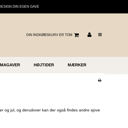
DESIGN DIN EGEN GAVE
DIN INDKØBSKURV ER TOM
RMAGAVER
HØJTIDER
MÆRKER
er og jul, og derudover kan der også findes andre sjove