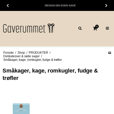
DESIGN DIN EGEN GAVE
0
Forside
/
Shop
/
PRODUKTER
/
Delikatesser & søde sager
/
Småkager, kage, romkugler, fudge & trøfler
Småkager, kage, romkugler, fudge &
trøfler