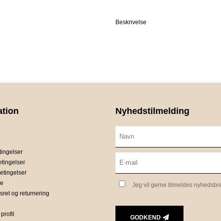
Beskrivelse
ation
Nyhedstilmelding
ingelser
etingelser
etingelser
ce
Jeg vil gerne tilmeldes nyhedsbr
sret og returnering
profil
GODKEND