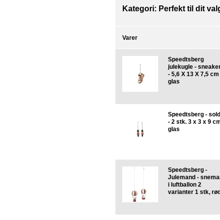
Kategori:
Perfekt til dit va
Varer
Speedtsberg
julekugle - sneake
- 5,6 X 13 X 7,5 cm
glas
Speedtsberg - sol
- 2 stk. 3 x 3 x 9 cm
glas
Speedtsberg -
Julemand - snema
i luftballon 2
varianter 1 stk, rø