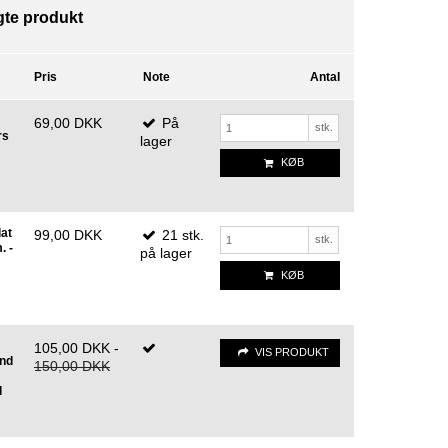
lgte produkt
Pris
Note
Antal
69,00 DKK
På
stk.
rs
lager
KØB
dat
99,00 DKK
21
stk.
stk.
. -
på lager
KØB
105,00 DKK
-
VIS PRODUKT
nd
150,00 DKK
d