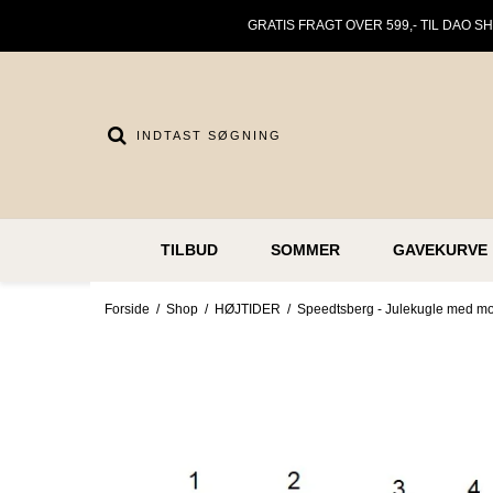
GRATIS FRAGT OVER 599,- TIL DAO S
TILBUD
SOMMER
GAVEKURVE
Forside
/
Shop
/
HØJTIDER
/
Speedtsberg - Julekugle med motiv