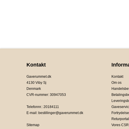
Kontakt
Inform
Gaverummet.dk
Kontakt
4130 Viby Sj
Om os
Denmark
Handelsbet
CVR-nummer
:
30947053
Betalingsb
Leveringsb
Telefonnr.
:
20184111
Gaveservi
E-mail
:
bestillinger@gaverummet.dk
Fortrydelse
Returportal
Sitemap
Vores CSR 