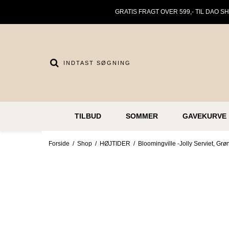
GRATIS FRAGT OVER 599,- TIL DAO S
TILBUD
SOMMER
GAVEKURVE
Forside
/
Shop
/
HØJTIDER
/
Bloomingville -Jolly Serviet, Grøn