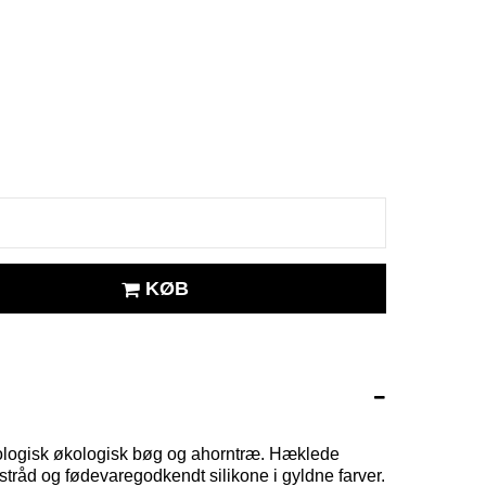
KØB
kologisk økologisk bøg og ahorntræ. Hæklede
dstråd og
fødevaregodkendt silikone
i gyldne farver.