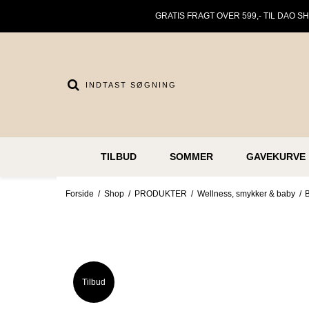
GRATIS FRAGT OVER 599,- TIL DAO S
TILBUD
SOMMER
GAVEKURVE
Forside
/
Shop
/
PRODUKTER
/
Wellness, smykker & baby
/
Tilbud