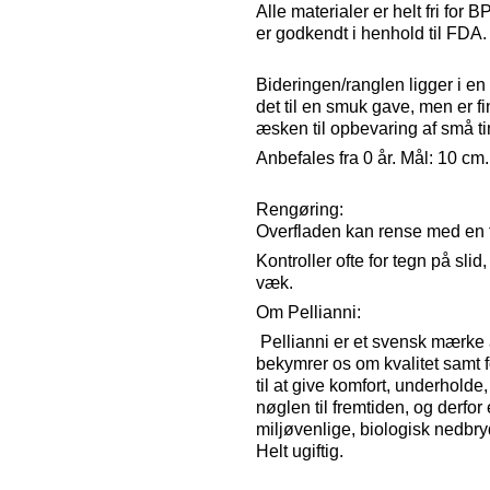
Alle materialer er helt fri for
er godkendt i henhold til FDA
Bideringen/ranglen ligger i e
det til en smuk gave, men er f
æsken til opbevaring af små tin
Anbefales fra 0 år. Mål: 10 cm.
Rengøring:
Overfladen kan rense med en 
Kontroller ofte for tegn på slid
væk.
Om Pellianni:
Pellianni er et svensk mærke 
bekymrer os om kvalitet samt f
til at give komfort, underhold
nøglen til fremtiden, og derfor
miljøvenlige, biologisk nedbry
Helt ugiftig.