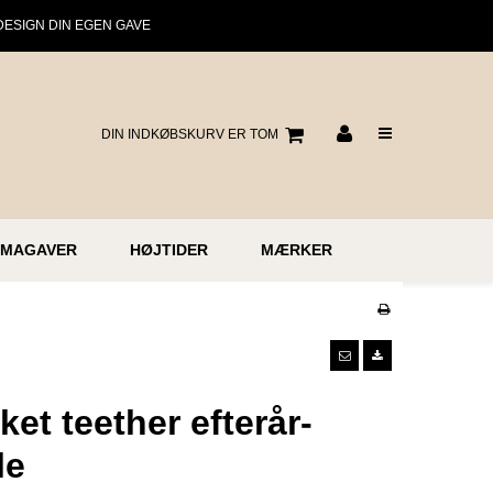
DESIGN DIN EGEN GAVE
DIN INDKØBSKURV ER TOM
RMAGAVER
HØJTIDER
MÆRKER
ket teether efterår-
le