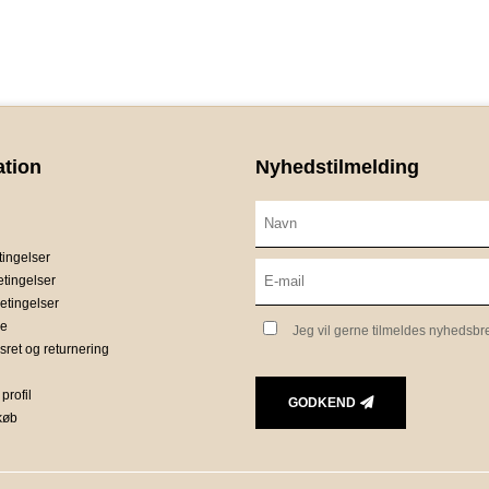
ation
Nyhedstilmelding
ingelser
etingelser
etingelser
ce
Jeg vil gerne tilmeldes nyhedsbr
sret og returnering
profil
GODKEND
 køb