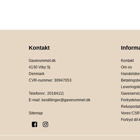
Kontakt
Inform
Gaverummet.dk
Kontakt
4130 Viby Sj
Om os
Denmark
Handelsbet
CVR-nummer
:
30947053
Betalingsb
Leveringsb
Telefonnr.
:
20184111
Gaveservi
E-mail
:
bestillinger@gaverummet.dk
Fortrydelse
Returportal
Sitemap
Vores CSR 
Fortryd dit