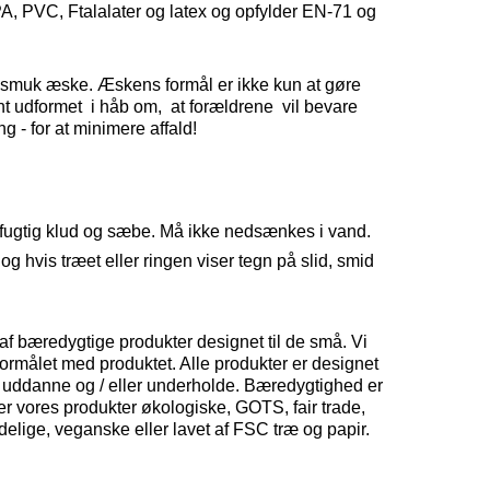
 BPA, PVC, Ftalalater og latex og opfylder EN-71 og
.
n smuk æske. Æskens formål er ikke kun at gøre
int udformet i håb om, at forældrene vil bevare
g - for at minimere affald!
fugtig klud og sæbe. Må ikke nedsænkes i vand.
, og hvis træet eller ringen viser tegn på slid, smid
af bæredygtige produkter designet til de små. Vi
ormålet med produktet. Alle produkter er designet
e, uddanne og / eller underholde. Bæredygtighed er
 er vores produkter økologiske, GOTS, fair trade,
delige, veganske eller lavet af FSC træ og papir.