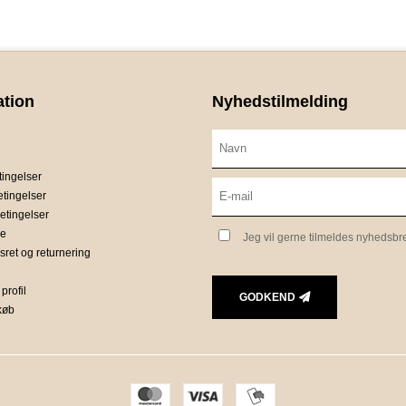
ation
Nyhedstilmelding
ingelser
etingelser
etingelser
ce
Jeg vil gerne tilmeldes nyhedsbr
sret og returnering
profil
GODKEND
 køb