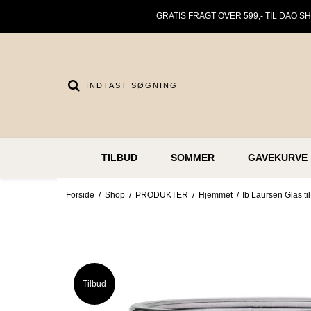
GRATIS FRAGT OVER 599,- TIL DAO S
TILBUD
SOMMER
GAVEKURVE
Forside
/
Shop
/
PRODUKTER
/
Hjemmet
/
Ib Laursen Glas ti
Tilbud