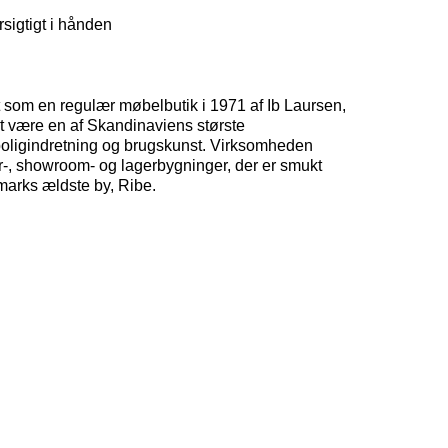
rsigtigt i hånden
 som en regulær møbelbutik i 1971 af Ib Laursen,
at være en af ​​Skandinaviens største
boligindretning og brugskunst. Virksomheden
or-, showroom- og lagerbygninger, der er smukt
marks ældste by, Ribe.
ibe, Denmark