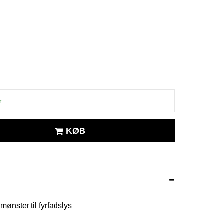
r
KØB
mønster til fyrfadslys