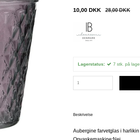
10,00 DKK
28,00 DKK
Lagerstatus:
7
stk.
på lage
Beskrivelse
Aubergine farvetglas i harlikin 
Opvaskemaskine:Nej