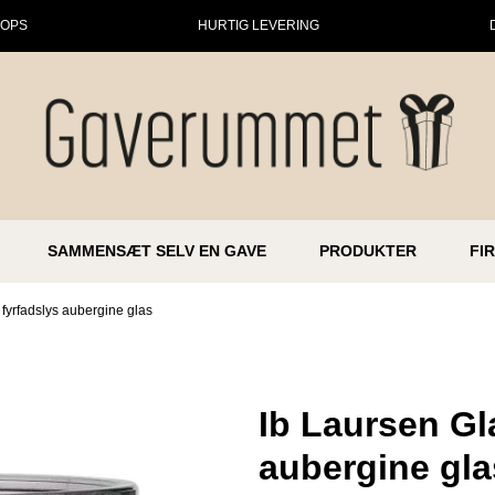
HOPS
HURTIG LEVERING
SAMMENSÆT SELV EN GAVE
PRODUKTER
FI
l fyrfadslys aubergine glas
Ib Laursen Gla
aubergine gla