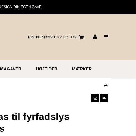
DESIGN DIN EGEN GAVE
DIN INDKØBSKURV ER TOM
RMAGAVER
HØJTIDER
MÆRKER
s til fyrfadslys
s