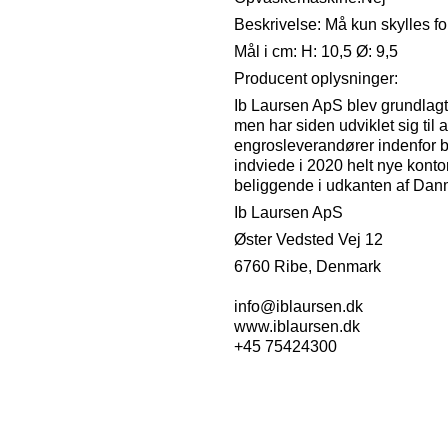
Beskrivelse: Må kun skylles fo
Mål i cm: H: 10,5 Ø: 9,5
Producent oplysninger:
Ib Laursen ApS blev grundlagt
men har siden udviklet sig til 
engrosleverandører indenfor 
indviede i 2020 helt nye kont
beliggende i udkanten af ​​Dan
Ib Laursen ApS
Øster Vedsted Vej 12
6760 R
info@iblaursen.dk
www.iblaursen.dk
+45 75424300