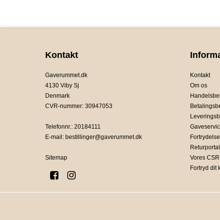
Kontakt
Inform
Gaverummet.dk
Kontakt
4130 Viby Sj
Om os
Denmark
Handelsbet
CVR-nummer
:
30947053
Betalingsb
Leveringsb
Telefonnr.
:
20184111
Gaveservi
E-mail
:
bestillinger@gaverummet.dk
Fortrydelse
Returportal
Sitemap
Vores CSR 
Fortryd dit