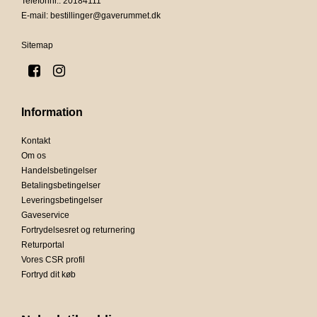
Telefonnr.
:
20184111
E-mail
:
bestillinger@gaverummet.dk
Sitemap
Information
Kontakt
Om os
Handelsbetingelser
Betalingsbetingelser
Leveringsbetingelser
Gaveservice
Fortrydelsesret og returnering
Returportal
Vores CSR profil
Fortryd dit køb