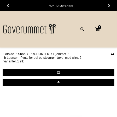
HURTIG LEVERING
0
Forside
/
Shop
/
PRODUKTER
/
Hjemmet
/
Ib Laursen -Pyntefjer gul og støvgrøn farve, med wire, 2
varianter, 1 stk