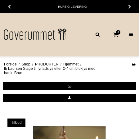
HURTIG LEVERING
0
Forside
/
Shop
/
PRODUKTER
/
Hjemmet
/
Ib Laursen Stage til fyrfadslys eller Ø 4 cm bloklys med
hank, Brun
Tilbud