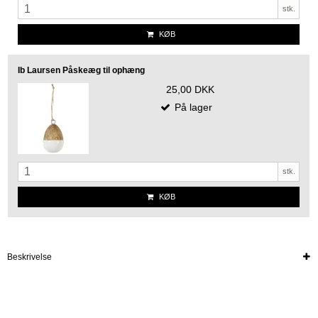
stk.
KØB
Ib Laursen Påskeæg til ophæng
25,00 DKK
På lager
stk.
KØB
Beskrivelse