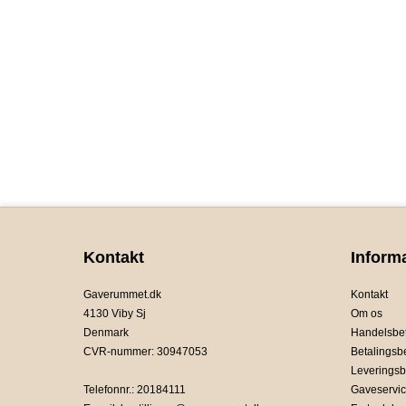
Kontakt
Inform
Gaverummet.dk
Kontakt
4130 Viby Sj
Om os
Denmark
Handelsbet
CVR-nummer
:
30947053
Betalingsb
Leveringsb
Telefonnr.
:
20184111
Gaveservi