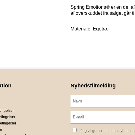
Spring Emotions® er en del af
af overskuddet fra salget går t
Materiale: Egetræ
ation
Nyhedstilmelding
ingelser
etingelser
etingelser
ce
Jeg vil gerne tilmeldes nyhedsbr