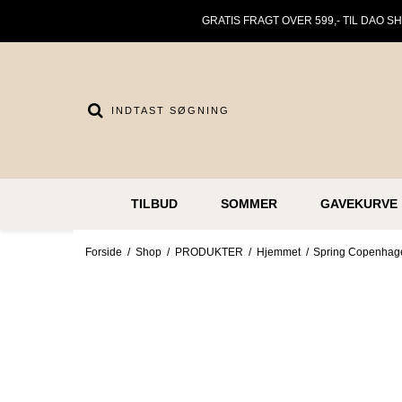
GRATIS FRAGT OVER 599,- TIL DAO S
TILBUD
SOMMER
GAVEKURVE
Forside
/
Shop
/
PRODUKTER
/
Hjemmet
/
Spring Copenhage