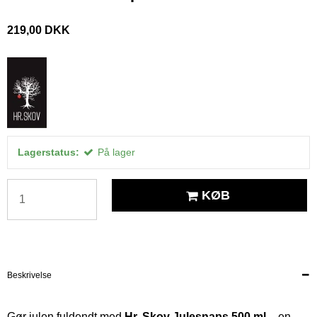
219,00 DKK
Lagerstatus:
På lager
KØB
Beskrivelse
Gør julen fuldendt med
Hr. Skov Julesnaps 500 ml
– en