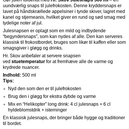
uundværlig snaps til julefrokosten. Denne kryddersnaps er
lavet på håndskrællede appelsiner i tynde skiver, lagret med
kanel og stjerneanis, hvilket giver en rund og sød smag med
tydelige noter af jul.
Julesnapsen er oplagt som en mild og indbydende
“begyndersnaps”, som kan nydes af alle. Den kan serveres
klassisk til frokostbordet, bruges som likør til kaffen eller som
smagsgiver i gløgg og drinks.
Hr. Skov anbefaler at servere snapsen
ved
stuetemperatur
for at fremhæve alle de varme og
krydrede nuancer.
Indhold:
500 ml
Tips:
Nyd den som den er til julefrokosten
Brug den i gløgg for ekstra dybde og varme
Mix en “Helikopter” long drink: 4 cl julesnaps + 6 cl
hyldeblomstdrik + isterninger
En klassisk julesnaps, der bringer både hygge og traditioner
til bordet.