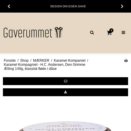
DESIGN DIN EGEN GAVE
0
Forside
/
Shop
/
MÆRKER
/
Karamel Kompaniet
/
Karamel Kompagniet - H.C. Andersen, Den Grimme
Ælling 149g, klassisk fløde i dåse