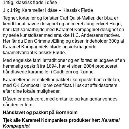
149g, klassisk fløde i dåse
1 x 149g Karameller i dåse – Klassisk Fløde
Tegner, fortæller og forfatter Carl Quist-Møller, der bl.a. er
kendt for at havde designet og animeret Jungledyret Hugo,
har i tæt samarbejde med Karamel Kompagniet designet en
ny serie kunstdåser med smukke H.C. Andersens motiver.
Her får du Den Grimme Ælling og dåsen indeholder 300g af
Karamel Kompagniets bløde og velsmagende
karamelvariant Klassisk Fløde.
Med engelske familietraditioner og en forædlet udgave af en
hemmelig opskrift fra 1894, har vi siden 2004 produceret
håndlavede karameller i Gudhjem og Rønne.
Karamellerne er enkeltindpakket i komposterbart cellofan,
med OK Compost Home certifikat. Husk at affaldssortere
efter dine lokale muligheder.
Dåsen er produceret med omtanke og kan genanvendes,
når den er tom.
Håndlavet og pakket på Bornholm
Tjek alle Karamel Kompaniets produkter her:
Karamel
Kompagniet