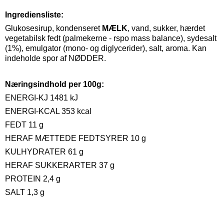
Ingrediensliste:
Glukosesirup, kondenseret
MÆLK
, vand, sukker, hærdet
vegetabilsk fedt (palmekerne - rspo mass balance), sydesalt
(1%), emulgator (mono- og diglycerider), salt, aroma. Kan
indeholde spor af NØDDER.
Næringsindhold per 100g:
ENERGI-KJ 1481 kJ
ENERGI-KCAL 353 kcal
FEDT 11 g
HERAF MÆTTEDE FEDTSYRER 10 g
KULHYDRATER 61 g
HERAF SUKKERARTER 37 g
PROTEIN 2,4 g
SALT 1,3 g