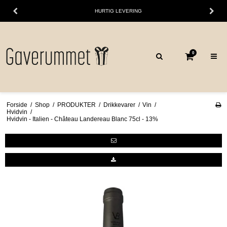
HURTIG LEVERING
0
Forside
/
Shop
/
PRODUKTER
/
Drikkevarer
/
Vin
/
Hvidvin
/
Hvidvin - Italien - Château Landereau Blanc 75cl - 13%