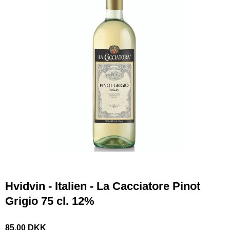
Hvidvin - Italien - La Cacciatore Pinot
Grigio 75 cl. 12%
85,00 DKK