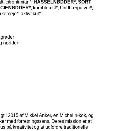
lt, citrontimian*,
HASSELNØDDER*
,
SORT
ACIENØDDER*
, kornblomst*, hindbærpulver*,
urkemeje*, aktivt kul*
 grader
og nødder
t i 2015 af Mikkel Anker, en Michelin-kok, og
er med forretningssans. Deres mission er at
 på kreativitet og at udfordre traditionelle