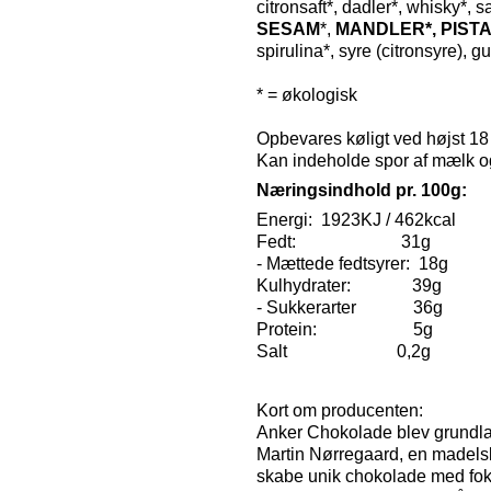
citronsaft*, dadler*, whisky*, sa
SESAM
*,
MANDLER*, PIST
spirulina*, syre (citronsyre), g
* = økologisk
Opbevares køligt ved højst 18
Kan indeholde spor af mælk 
Næringsindhold pr. 100g:
Energi: 1923KJ / 462kcal
Fedt: 31g
- Mættede fedtsyrer: 18g
Kulhydrater: 39g
- Sukkerarter 36g
Protein: 5g
Salt 0,2g
Kort om producenten:
Anker Chokolade blev grundlag
Martin Nørregaard, en madelsk
skabe unik chokolade med fokus