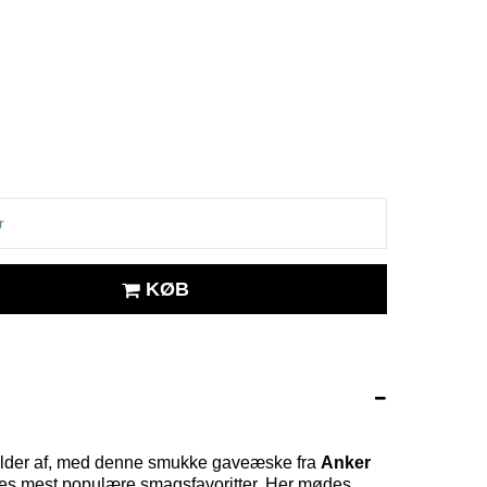
r
KØB
holder af, med denne smukke gaveæske fra
Anker
eres mest populære smagsfavoritter. Her mødes