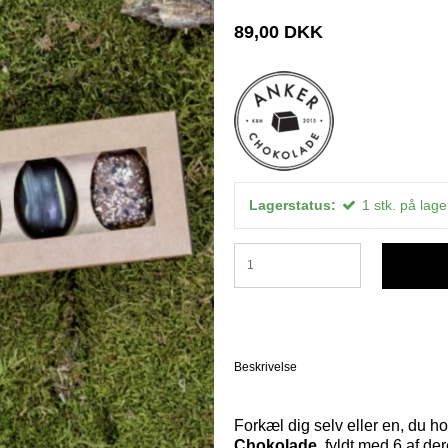
89,00 DKK
Lagerstatus:
1
stk.
på lage
Beskrivelse
Forkæl dig selv eller en, du 
Chokolade
, fyldt med 6 af d