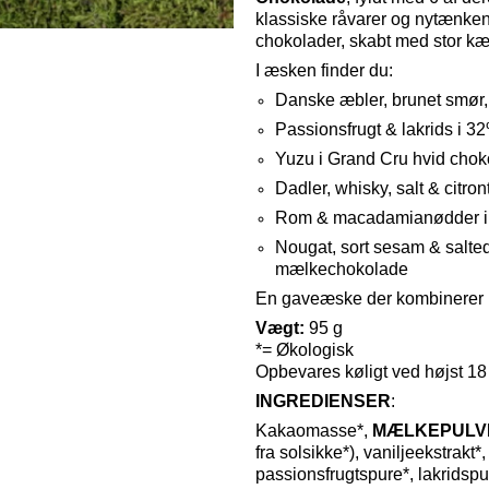
klassiske råvarer og nytænke
chokolader, skabt med stor kæ
I æsken finder du:
Danske æbler, brunet smør,
Passionsfrugt & lakrids i
Yuzu i Grand Cru hvid chok
Dadler, whisky, salt & cit
Rom & macadamianødder i
Nougat, sort sesam & salt
mælkechokolade
En gaveæske der kombinerer kre
Vægt:
95 g
*= Økologisk
Opbevares køligt ved højst 18
INGREDIENSER
:
Kakaomasse*,
MÆLKEPULV
fra solsikke*), vaniljeekstrakt*
passionsfrugtspure*, lakridsp