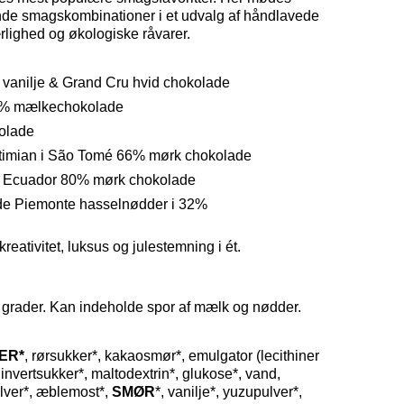
nde smagskombinationer i et udvalg af håndlavede
rlighed og økologiske råvarer.
 vanilje & Grand Cru hvid chokolade
 32% mælkechokolade
olade
rontimian i São Tomé 66% mørk chokolade
 Ecuador 80% mørk chokolade
ede Piemonte hasselnødder i 32%
ativitet, luksus og julestemning i ét.
 grader. Kan indeholde spor af mælk og nødder.
ER*
, rørsukker*, kakaosmør*, emulgator (lecithiner
, invertsukker*, maltodextrin*, glukose*, vand,
ulver*, æblemost*,
SMØR
*, vanilje*, yuzupulver*,