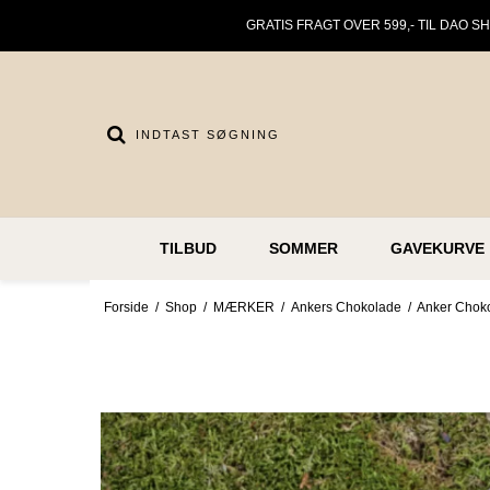
GRATIS FRAGT OVER 599,- TIL DAO S
TILBUD
SOMMER
GAVEKURVE
Forside
/
Shop
/
MÆRKER
/
Ankers Chokolade
/
Anker Choko