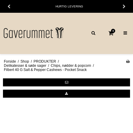
HURTIG LEVERING
0
Forside
/
Shop
/
PRODUKTER
/
Delikatesser & søde sager
/
Chips, nødder & popcorn
/
Filbert 40 G Salt & Pepper Cashews - Pocket Snack