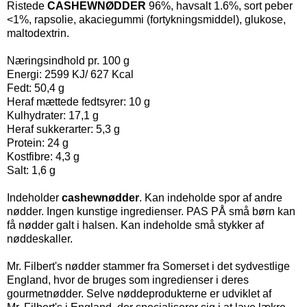
Ristede
CASHEWNØDDER
96%, havsalt 1.6%, sort peber
<1%, rapsolie, akaciegummi (fortykningsmiddel), glukose,
maltodextrin.
Næringsindhold pr. 100 g
Energi: 2599 KJ/ 627 Kcal
Fedt: 50,4 g
Heraf mættede fedtsyrer: 10 g
Kulhydrater: 17,1 g
Heraf sukkerarter: 5,3 g
Protein: 24 g
Kostfibre: 4,3 g
Salt: 1,6 g
Indeholder
cashewnødder
. Kan indeholde spor af andre
nødder. Ingen kunstige ingredienser. PAS PÅ små børn kan
få nødder galt i halsen. Kan indeholde små stykker af
nøddeskaller.
Mr. Filbert's nødder stammer fra
Somerset
i det sydvestlige
England, hvor de bruges som ingredienser i deres
gourmetnødder. Selve nøddeprodukterne er udviklet af