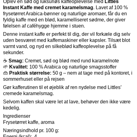
Oplev en sød og luksuriøs kaffeoplevelse med
Littles
Instant Kaffe med cremet karamelsmag
. Lavet af 100 %
frysetørret Arabica-bønner og naturlige aromaer, får du en
fyldig kaffe med en blød, karamelliseret sødme, der giver
følelsen af caféhygge hjemme i stuen.
Denne instant kaffe er perfekt til dig, der vil forkæle dig selv
uden besværet med kaffemaskiner eller kapsler. Tilsæt blot
varmt vand, og nyd en silkeblød kaffeoplevelse på få
sekunder.
☕
Smag:
Cremet, sød og blød med rund karamelnote
🌱
Kvalitet:
100 % Arabica og naturlige smagsstoffer
👜
Praktisk størrelse:
50 g – nem at tage med på kontoret, i
sommerhuset eller på rejsen
Gør kafferutinen til et øjeblik af ren nydelse med Littles’
cremede karamelsmag.
Selvom kaffen skal være let at lave, behøver den ikke være
kedelig.
Ingredienser
Frysetørret kaffe, aroma
Næringsindhold pr. 100 g:
Energi (kcal): 4