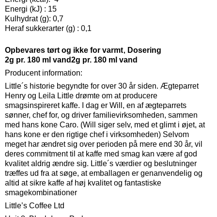
Energi (kJ) : 15
Kulhydrat (g): 0,7
Heraf sukkerarter (g) : 0,1
Opbevares tørt og ikke for varmt
Dosering
2g pr. 180 ml vand2g pr. 180 ml vand
Producent information:
Little´s historie begyndte for over 30 år siden. Ægteparret
Henry og Leila Little drømte om at producere
smagsinspireret kaffe. I dag er Will, en af ægteparrets
sønner, chef for, og driver familievirksomheden, sammen
med hans kone Caro. (Will siger selv, med et glimt i øjet, at
hans kone er den rigtige chef i virksomheden) Selvom
meget har ændret sig over perioden på mere end 30 år, vil
deres commitment til at kaffe med smag kan være af god
kvalitet aldrig ændre sig. Little´s værdier og beslutninger
træffes ud fra at søge, at emballagen er genanvendelig og
altid at sikre kaffe af høj kvalitet og fantastiske
smagekombinationer
Little’s Coffee Ltd