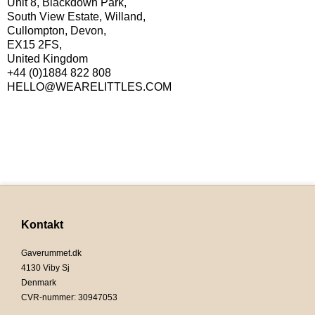
Unit 8, Blackdown Park,
South View Estate, Willand,
Cullompton, Devon,
EX15 2FS,
United Kingdom
+44 (0)1884 822 808
HELLO@WEARELITTLES.COM
Kontakt
Gaverummet.dk
4130 Viby Sj
Denmark
CVR-nummer
:
30947053