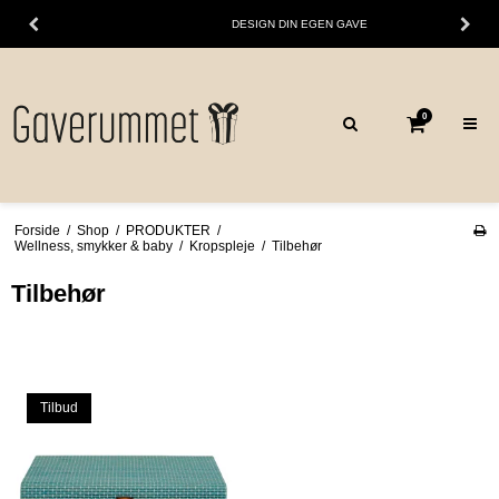
DESIGN DIN EGEN GAVE
0
Forside
/
Shop
/
PRODUKTER
/
Wellness, smykker & baby
/
Kropspleje
/
Tilbehør
Tilbehør
Tilbud