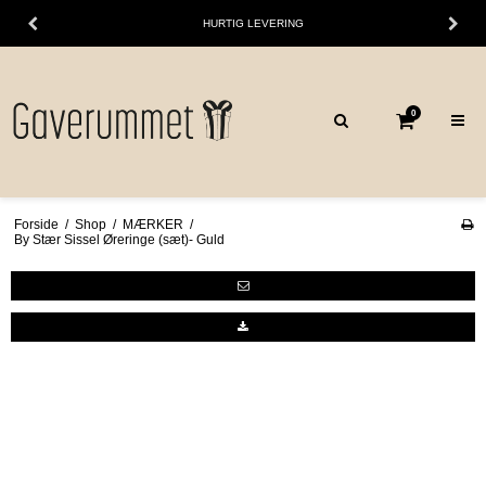
HURTIG LEVERING
0
Forside
/
Shop
/
MÆRKER
/
By Stær Sissel Øreringe (sæt)- Guld